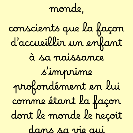
monde,
conscients que la façon
d’accueillir un enfant
à sa naissance
s’imprime
profondément en lui
comme étant la façon
dont le monde le reçoit