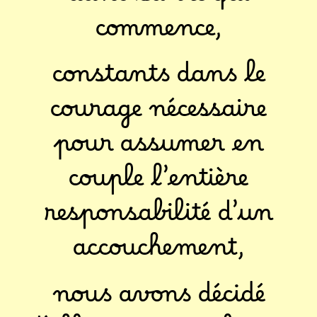
dans sa vie qui
commence,
constants dans le
courage nécessaire
pour assumer en
couple l’entière
responsabilité d’un
accouchement,
nous avons décidé