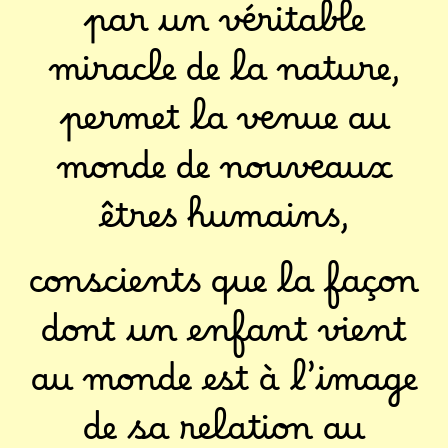
par un véritable
miracle de la nature,
permet la venue au
monde de nouveaux
êtres humains,
conscients que la façon
dont un enfant vient
au monde est à l’image
de sa relation au