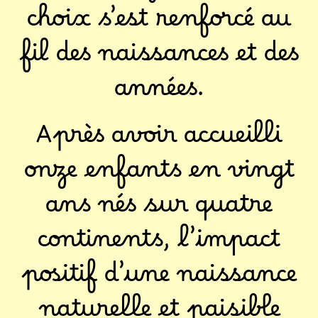
choix s’est renforcé au
fil des naissances et des
années.
Après avoir accueilli
onze enfants en vingt
ans nés sur quatre
continents, l’impact
positif d’une naissance
naturelle et paisible