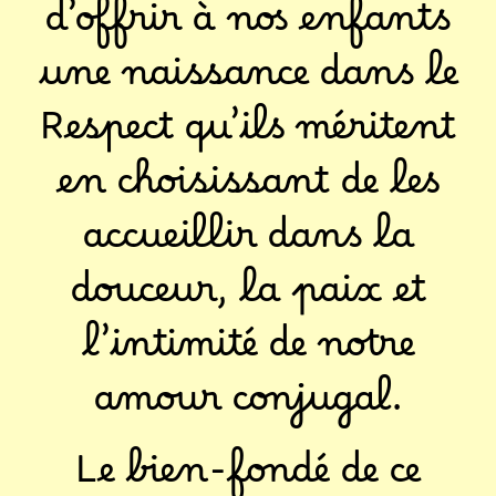
d’offrir à nos enfants
une naissance dans le
Respect qu’ils méritent
en choisissant de les
accueillir dans la
douceur, la paix et
l’intimité de notre
amour conjugal.
Le bien-fondé de ce