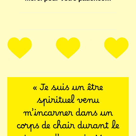
« Je suis un être
spirituel venu
m’incarner dans un
corps de chair durant le