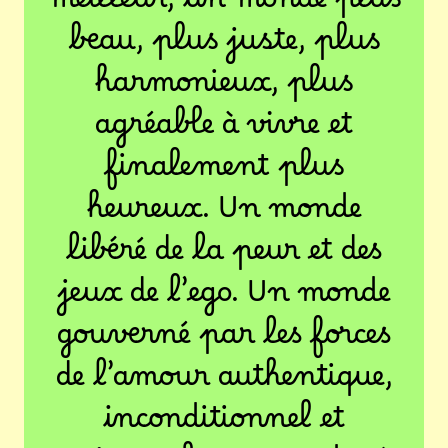
meilleur, un monde plus
beau, plus juste, plus
harmonieux, plus
agréable à vivre et
finalement plus
heureux. Un monde
libéré de la peur et des
jeux de l’ego. Un monde
gouverné par les forces
de l’amour authentique,
inconditionnel et