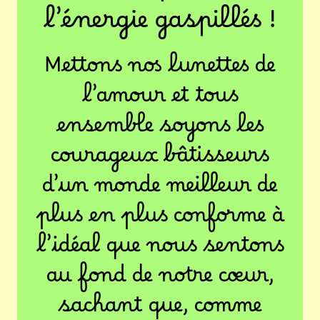
l’énergie gaspillés !
Mettons nos lunettes de
l’amour et tous
ensemble soyons les
courageux bâtisseurs
d’un monde meilleur de
plus en plus conforme à
l’idéal que nous sentons
au fond de notre cœur,
sachant que, comme