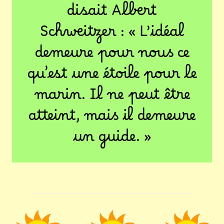
disait Albert
Schweitzer : « L’idéal
demeure pour nous ce
qu’est une étoile pour le
marin. Il ne peut être
atteint, mais il demeure
un guide. »