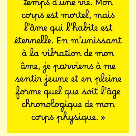
temps d’une vie. Mon
corps est mortel, mais
l’âme qui l’habite est
éternelle. En m’unissant
à la vibration de mon
âme, je parviens à me
sentir jeune et en pleine
forme quel que soit l’âge
chronologique de mon
corps physique. »