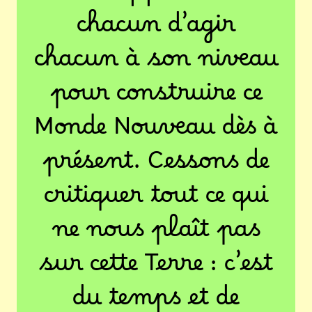
chacun d’agir
chacun à son niveau
pour construire ce
Monde Nouveau dès à
présent. Cessons de
critiquer tout ce qui
ne nous plaît pas
sur cette Terre : c’est
du temps et de