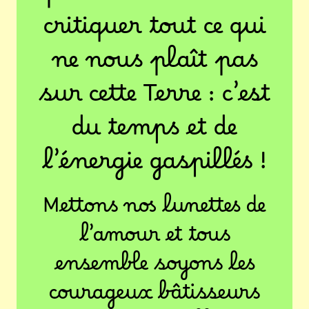
critiquer tout ce qui
ne nous plaît pas
sur cette Terre : c’est
du temps et de
l’énergie gaspillés !
Mettons nos lunettes de
l’amour et tous
ensemble soyons les
courageux bâtisseurs