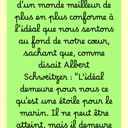
d’un monde meilleur de
plus en plus conforme à
l’idéal que nous sentons
au fond de notre cœur,
sachant que, comme
disait Albert
Schweitzer : “L’idéal
demeure pour nous ce
qu’est une étoile pour le
marin. Il ne peut être
atteint, mais il demeure