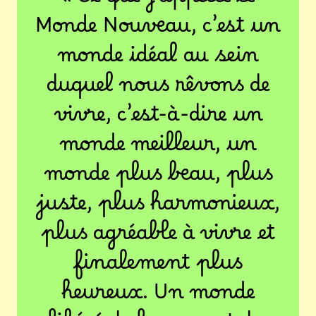
« Ce que j’appelle le
Monde Nouveau, c’est un
monde idéal au sein
duquel nous rêvons de
vivre, c’est-à-dire un
monde meilleur, un
monde plus beau, plus
juste, plus harmonieux,
plus agréable à vivre et
finalement plus
heureux. Un monde