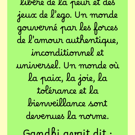
libéré de la peur et des
jeux de l’ego. Un monde
gouverné par les forces
de l’amour authentique,
inconditionnel et
universel. Un monde où
la paix, la joie, la
tolérance et la
bienveillance sont
devenues la norme.