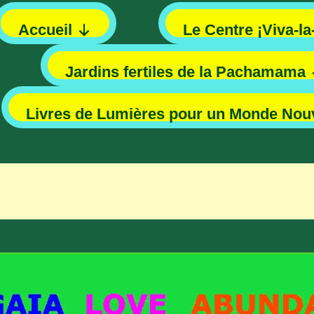
Accueil
Le Centre ¡Viva-la
Jardins fertiles de la Pachamama
Livres de Lumières pour un Monde Nou