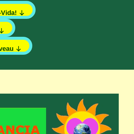
-Vida!
veau