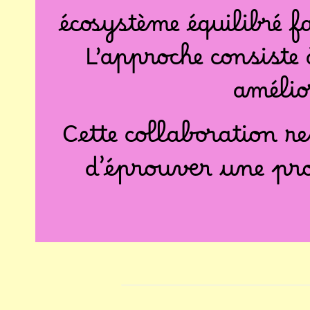
écosystème équilibré f
L’approche consiste 
amélio
Cette collaboration r
d’éprouver une pro