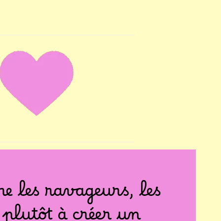
re les ravageurs, les
 plutôt à créer un