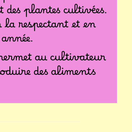
 des plantes cultivées.
n la respectant et en
 année.
 permet au cultivateur
oduire des aliments