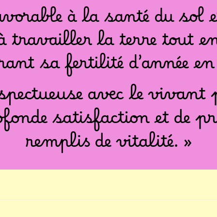
avorable à la santé du sol et
à travailler la terre tout e
rant sa fertilité d’année en
espectueuse avec le vivant
fonde satisfaction et de pr
remplis de vitalité. »