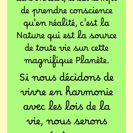
du bonheur, il est temps
de prendre conscience
qu’en réalité, c’est la
Nature qui est la source
de toute vie sur cette
magnifique Planète.
Si nous décidons de
vivre en harmonie
avec les lois de la
vie, nous serons