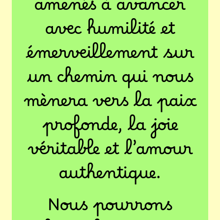
amenés à avancer
avec humilité et
émerveillement sur
un chemin qui nous
mènera vers la paix
profonde, la joie
véritable et l’amour
authentique.
Nous pourrons