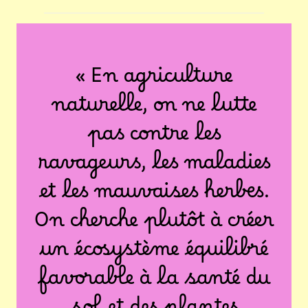
« En agriculture
naturelle, on ne lutte
pas contre les
ravageurs, les maladies
et les mauvaises herbes.
On cherche plutôt à créer
un écosystème équilibré
favorable à la santé du