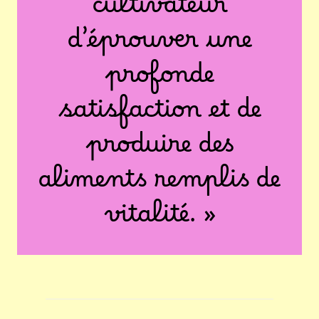
cultivateur
d’éprouver une
profonde
satisfaction et de
produire des
aliments remplis de
vitalité. »