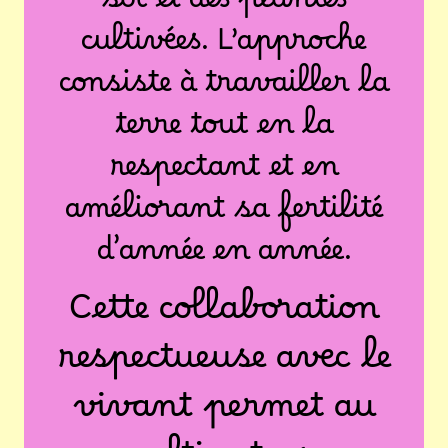
sol et des plantes
cultivées. L’approche
consiste à travailler la
terre tout en la
respectant et en
améliorant sa fertilité
d’année en année.
Cette collaboration
respectueuse avec le
vivant permet au