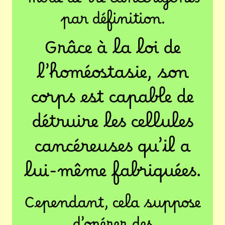
mode de vie cancérigènes
par définition.
Grâce à la loi de
l’homéostasie, son
corps est capable de
détruire les cellules
cancéreuses qu’il a
lui-même fabriquées.
Cependant, cela suppose