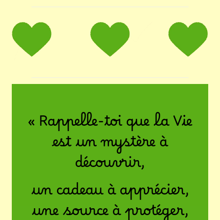
« Rappelle-toi que la Vie
est un mystère à
découvrir,
un cadeau à apprécier,
une source à protéger,