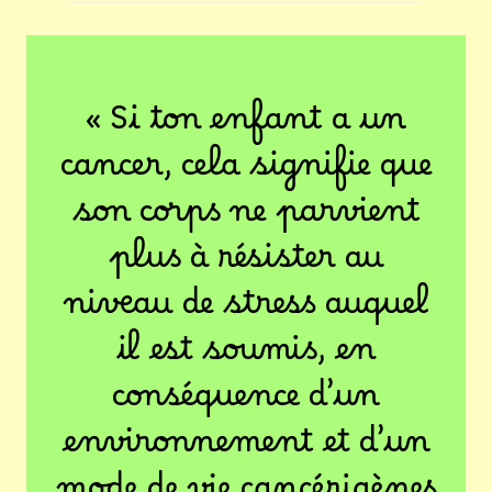
« Si ton enfant a un
cancer, cela signifie que
son corps ne parvient
plus à résister au
niveau de stress auquel
il est soumis, en
conséquence d’un
environnement et d’un