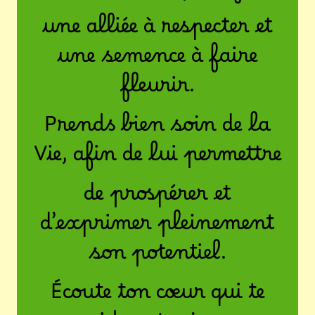
une alliée à respecter et
une semence à faire
fleurir.
Prends bien soin de la
Vie, afin de lui permettre
de prospérer et
d’exprimer pleinement
son potentiel.
Écoute ton cœur qui te