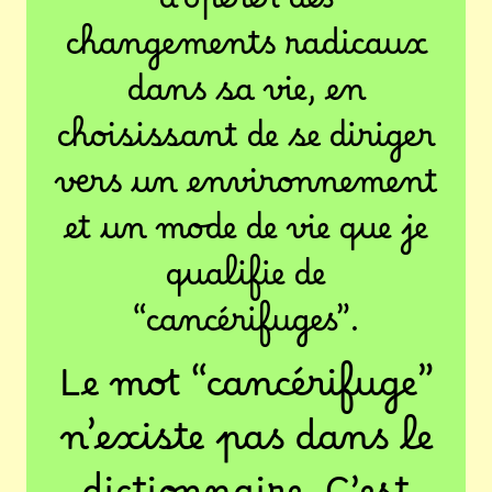
d’opérer des
changements radicaux
dans sa vie, en
choisissant de se diriger
vers un environnement
et un mode de vie que je
qualifie de
“cancérifuges”.
Le mot “cancérifuge”
n’existe pas dans le