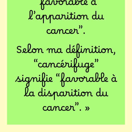
“favorable à
l’apparition du
cancer”.
Selon ma définition,
“cancérifuge”
signifie “favorable à
la disparition du
cancer”. »