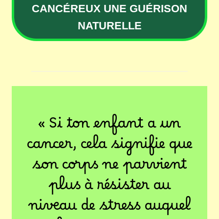
CANCÉREUX UNE GUÉRISON
NATURELLE
« Si ton enfant a un
cancer, cela signifie que
son corps ne parvient
plus à résister au
niveau de stress auquel