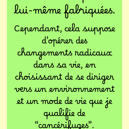
lui-même fabriquées.
Cependant, cela suppose
d’opérer des
changements radicaux
dans sa vie, en
choisissant de se diriger
vers un environnement
et un mode de vie que je
qualifie de
“cancérifuges”.