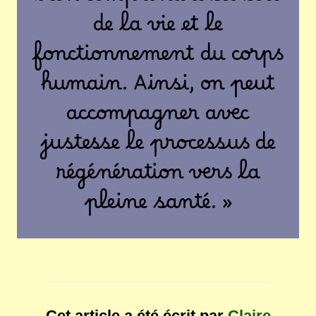
bien comprendre les lois
de la vie et le
fonctionnement du corps
humain. Ainsi, on peut
accompagner avec
justesse le processus de
régénération vers la
pleine santé. »
Cet article a été écrit par
Claire