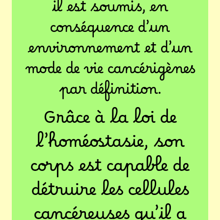
il est soumis, en
conséquence d’un
environnement et d’un
mode de vie cancérigènes
par définition.
Grâce à la loi de
l’homéostasie, son
corps est capable de
détruire les cellules
cancéreuses qu’il a