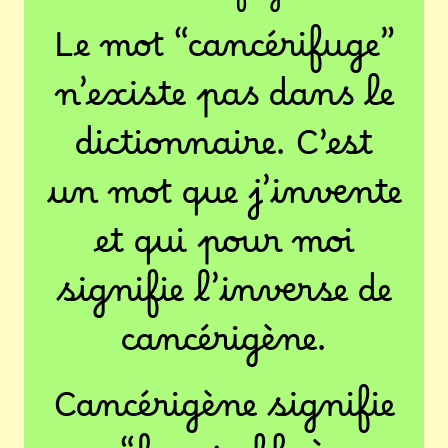
Le mot “cancérifuge”
n’existe pas dans le
dictionnaire. C’est
un mot que j’invente
et qui pour moi
signifie l’inverse de
cancérigène.
Cancérigène signifie