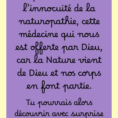
l’innocuité de la
naturopathie, cette
médecine qui nous
est offerte par Dieu,
car la Nature vient
de Dieu et nos corps
en font partie.
Tu pourrais alors
découvrir avec surprise