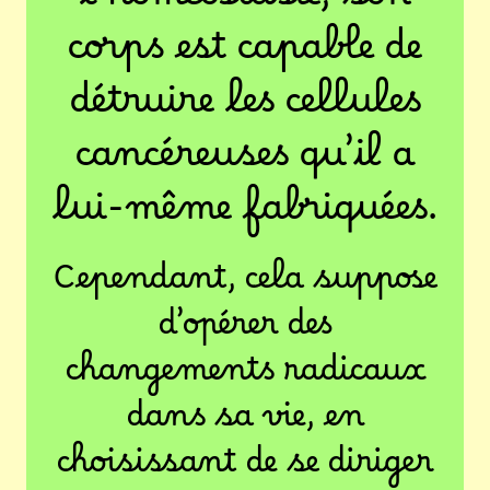
l’homéostasie, son
corps est capable de
détruire les cellules
cancéreuses qu’il a
lui-même fabriquées.
Cependant, cela suppose
d’opérer des
changements radicaux
dans sa vie, en
choisissant de se diriger