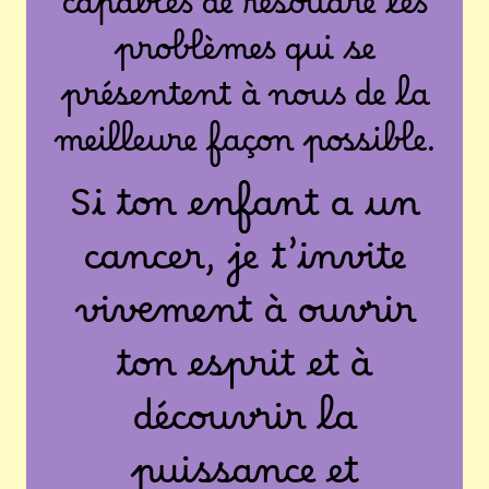
capables de résoudre les
problèmes qui se
présentent à nous de la
meilleure façon possible.
Si ton enfant a un
cancer, je t’invite
vivement à ouvrir
ton esprit et à
découvrir la
puissance et