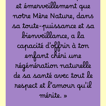
et émerveillement que
notre Mère Nature, dans
sa toute-puissance et sa
bienveillance, a la
capacité d’offrir à ton
enfant chéri une
régénération naturelle
de sa santé avec tout le
respect et l’amour qu’il
mérite. »