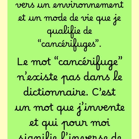
vers un environnement
et un mode de vie que je
qualifie de
“cancérifuges”.
Le mot “cancérifuge”
n’existe pas dans le
dictionnaire. C’est
un mot que j’invente
et qui pour moi