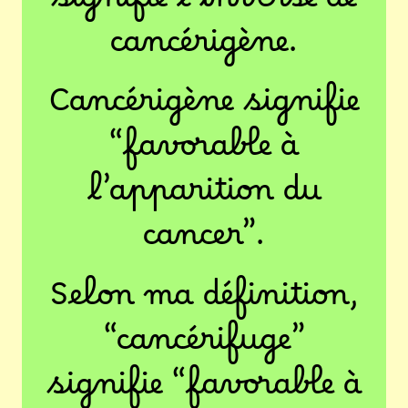
signifie l’inverse de
cancérigène.
Cancérigène signifie
“favorable à
l’apparition du
cancer”.
Selon ma définition,
“cancérifuge”
signifie “favorable à