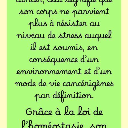
cancer, cela signifie que
son corps ne parvient
plus à résister au
niveau de stress auquel
il est soumis, en
conséquence d’un
environnement et d’un
mode de vie cancérigènes
par définition.
Grâce à la loi de