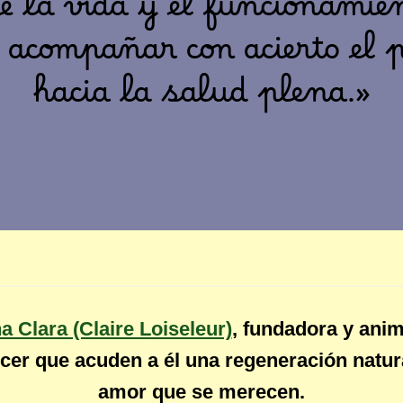
de la vida y el funcionamie
 acompañar con acierto el p
hacia la salud plena.»
a Clara (Claire Loiseleur)
, fundadora y anim
cer que acuden a él una regeneración natura
amor que se merecen.