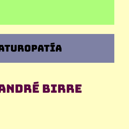
NATUROPATÍA
 André Birre