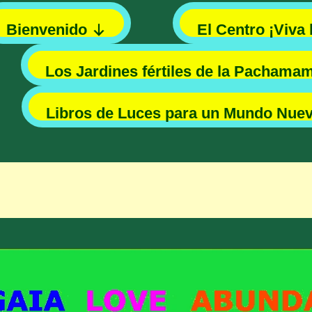
Bienvenido
El Centro ¡Viva 
Los Jardines fértiles de la Pachama
Libros de Luces para un Mundo Nue