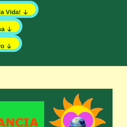
la Vida!
ma
vo