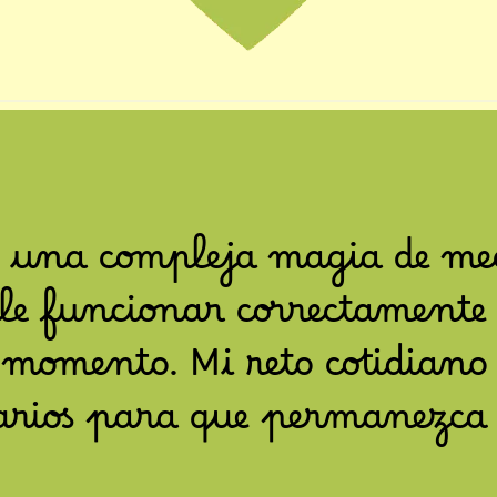
 una compleja magia de mec
rle funcionar correctamente
 momento. Mi reto cotidian
esarios para que permanezca