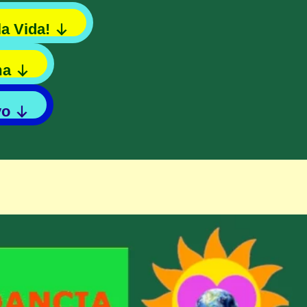
la Vida!
ma
vo