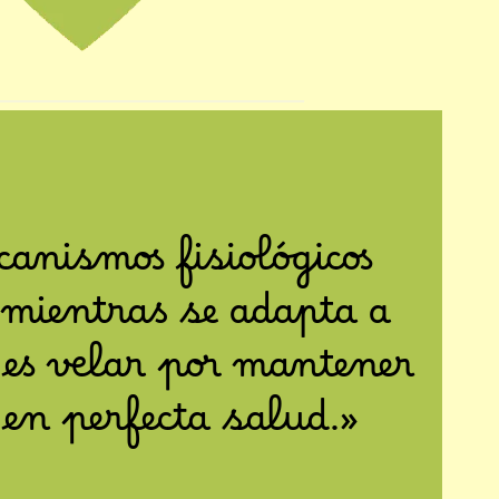
anismos fisiológicos
 mientras se adapta a
o es velar por mantener
 en perfecta salud.»