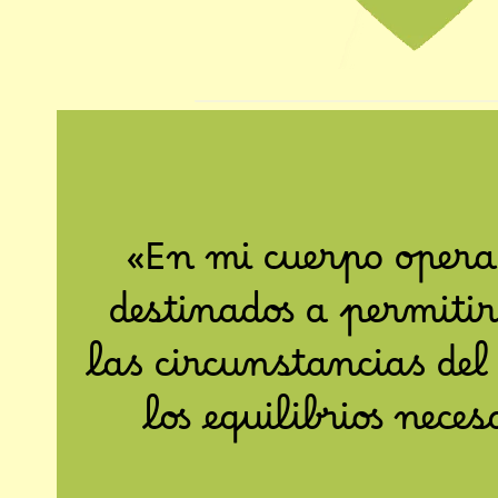
«En mi cuerpo opera
destinados a permiti
las circunstancias del
los equilibrios nec