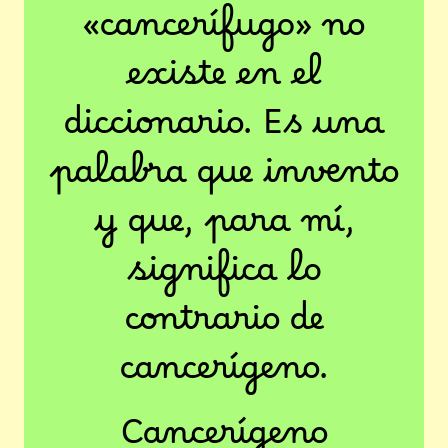
«cancerífugo» no
existe en el
diccionario. Es una
palabra que invento
y que, para mí,
significa lo
contrario de
cancerígeno.
Cancerígeno