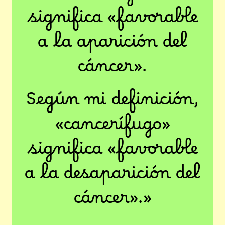
significa «favorable
a la aparición del
cáncer».
Según mi definición,
«cancerífugo»
significa «favorable
a la desaparición del
cáncer».»