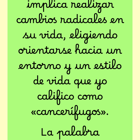
implica realizar
cambios radicales en
su vida, eligiendo
orientarse hacia un
entorno y un estilo
de vida que yo
califico como
«cancerífugos».
La palabra