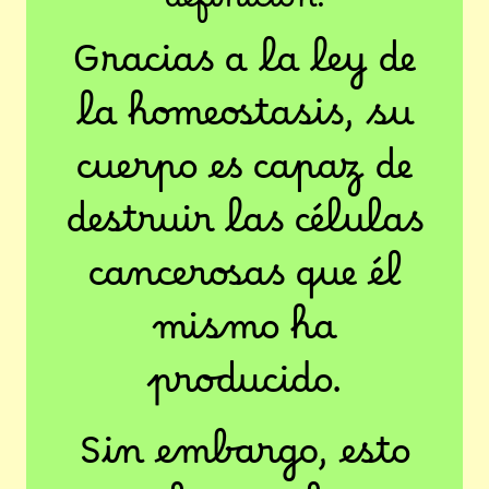
definición.
Gracias a la ley de
la homeostasis, su
cuerpo es capaz de
destruir las células
cancerosas que él
mismo ha
producido.
Sin embargo, esto