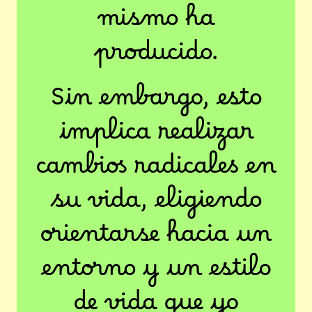
mismo ha
producido.
Sin embargo, esto
implica realizar
cambios radicales en
su vida, eligiendo
orientarse hacia un
entorno y un estilo
de vida que yo