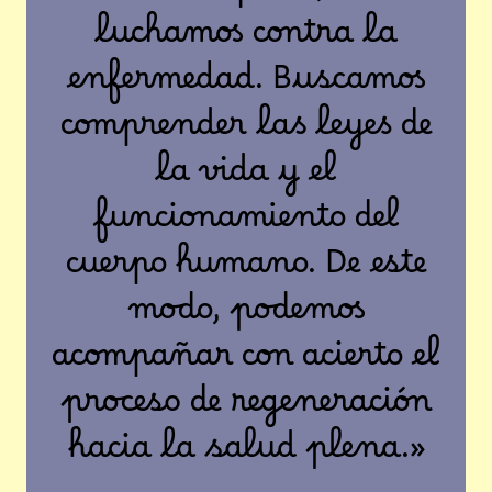
luchamos contra la
enfermedad. Buscamos
comprender las leyes de
la vida y el
funcionamiento del
cuerpo humano. De este
modo, podemos
acompañar con acierto el
proceso de regeneración
hacia la salud plena.»