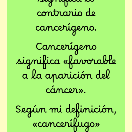
significa lo
contrario de
cancerígeno.
Cancerígeno
significa «favorable
a la aparición del
cáncer».
Según mi definición,
«cancerífugo»