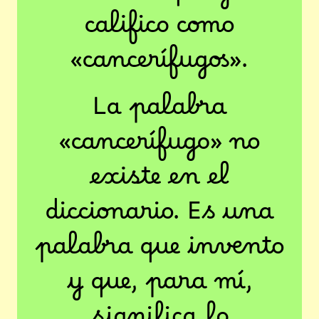
califico como
«cancerífugos».
La palabra
«cancerífugo» no
existe en el
diccionario. Es una
palabra que invento
y que, para mí,