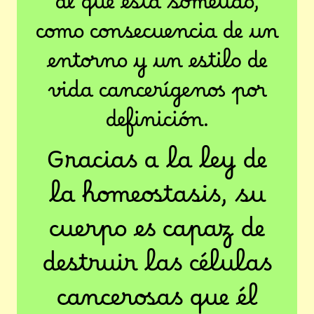
al que está sometido,
como consecuencia de un
entorno y un estilo de
vida cancerígenos por
definición.
Gracias a la ley de
la homeostasis, su
cuerpo es capaz de
destruir las células
cancerosas que él