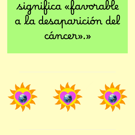
significa «favorable
a la desaparición del
cáncer».»