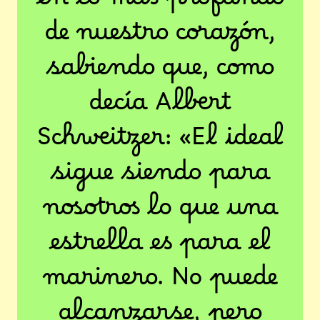
en lo más profundo
de nuestro corazón,
sabiendo que, como
decía Albert
Schweitzer: «El ideal
sigue siendo para
nosotros lo que una
estrella es para el
marinero. No puede
alcanzarse, pero