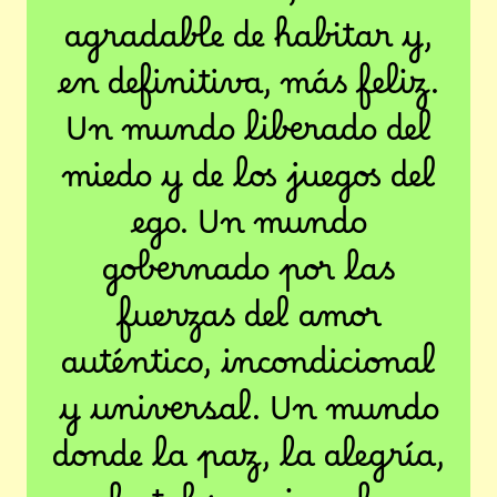
armonioso, más
agradable de habitar y,
en definitiva, más feliz.
Un mundo liberado del
miedo y de los juegos del
ego. Un mundo
gobernado por las
fuerzas del amor
auténtico, incondicional
y universal. Un mundo
donde la paz, la alegría,