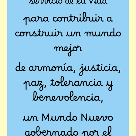
servicio de la Vida
para contribuir a
construir un mundo
mejor
de armonía, justicia,
paz, tolerancia y
benevolencia,
un Mundo Nuevo
gobernado por el