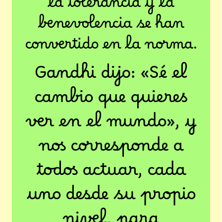
la tolerancia y la
benevolencia se han
convertido en la norma.
Gandhi dijo: «Sé el
cambio que quieres
ver en el mundo», y
nos corresponde a
todos actuar, cada
uno desde su propio