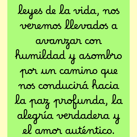
leyes de la vida, nos
veremos llevados a
avanzar con
humildad y asombro
por un camino que
nos conducirá hacia
la paz profunda, la
alegría verdadera y
el amor auténtico.