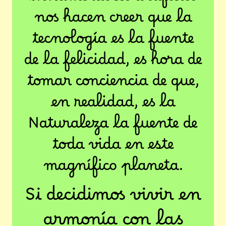
innumerables artificios
nos hacen creer que la
tecnología es la fuente
de la felicidad, es hora de
tomar conciencia de que,
en realidad, es la
Naturaleza la fuente de
toda vida en este
magnífico planeta.
Si decidimos vivir en
armonía con las