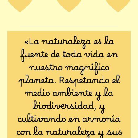
«La naturaleza es la
fuente de toda vida en
nuestro magnífico
planeta. Respetando el
medio ambiente y la
biodiversidad, y
cultivando en armonía
con la naturaleza y sus