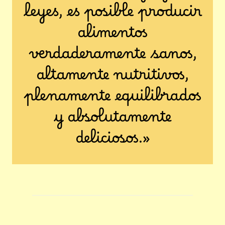
leyes, es posible producir
alimentos
verdaderamente sanos,
altamente nutritivos,
plenamente equilibrados
y absolutamente
deliciosos.»