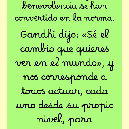
benevolencia se han
convertido en la norma.
Gandhi dijo: «Sé el
cambio que quieres
ver en el mundo», y
nos corresponde a
todos actuar, cada
uno desde su propio
nivel, para