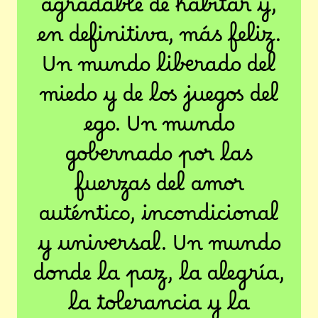
agradable de habitar y,
en definitiva, más feliz.
Un mundo liberado del
miedo y de los juegos del
ego. Un mundo
gobernado por las
fuerzas del amor
auténtico, incondicional
y universal. Un mundo
donde la paz, la alegría,
la tolerancia y la