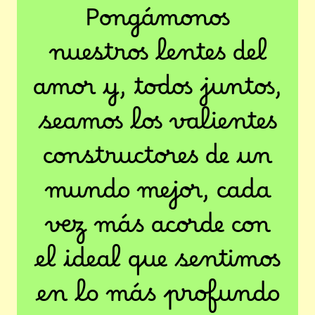
Pongámonos
nuestros lentes del
amor y, todos juntos,
seamos los valientes
constructores de un
mundo mejor, cada
vez más acorde con
el ideal que sentimos
en lo más profundo