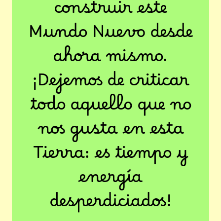
construir este
Mundo Nuevo desde
ahora mismo.
¡Dejemos de criticar
todo aquello que no
nos gusta en esta
Tierra: es tiempo y
energía
desperdiciados!