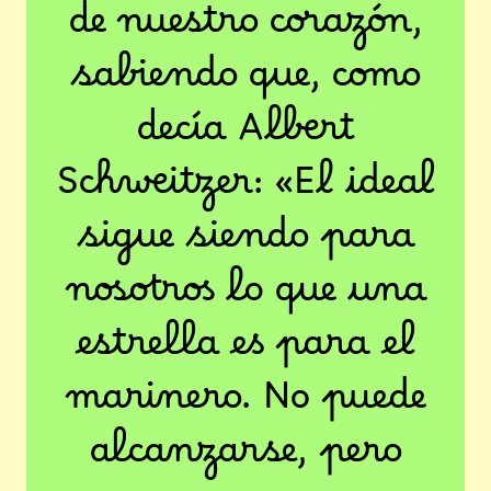
de nuestro corazón,
sabiendo que, como
decía Albert
Schweitzer: «El ideal
sigue siendo para
nosotros lo que una
estrella es para el
marinero. No puede
alcanzarse, pero