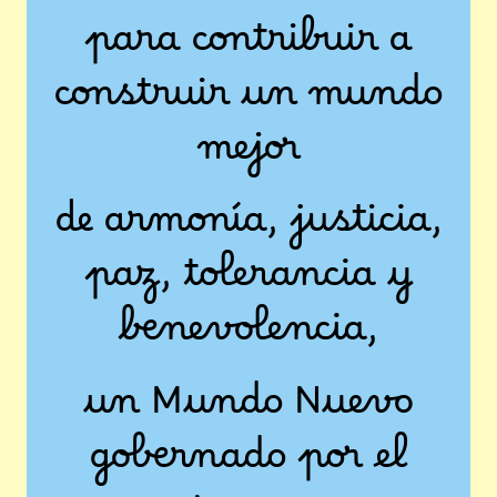
para contribuir a
construir un mundo
mejor
de armonía, justicia,
paz, tolerancia y
benevolencia,
un Mundo Nuevo
gobernado por el