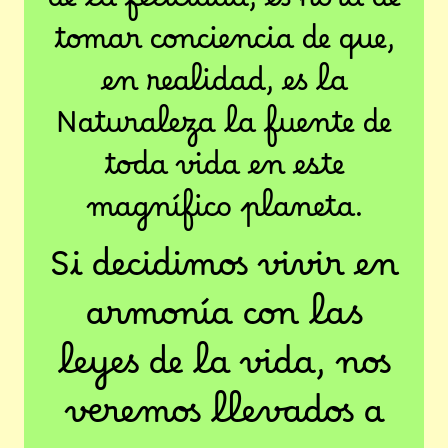
de la felicidad, es hora de
tomar conciencia de que,
en realidad, es la
Naturaleza la fuente de
toda vida en este
magnífico planeta.
Si decidimos vivir en
armonía con las
leyes de la vida, nos
veremos llevados a