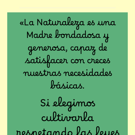
«La Naturaleza es una
Madre bondadosa y
generosa, capaz de
satisfacer con creces
nuestras necesidades
básicas.
Si elegimos
cultivarla