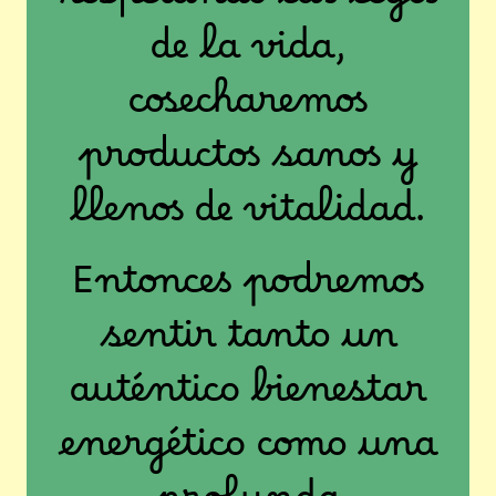
respetando las leyes
de la vida,
cosecharemos
productos sanos y
llenos de vitalidad.
Entonces podremos
sentir tanto un
auténtico bienestar
energético como una