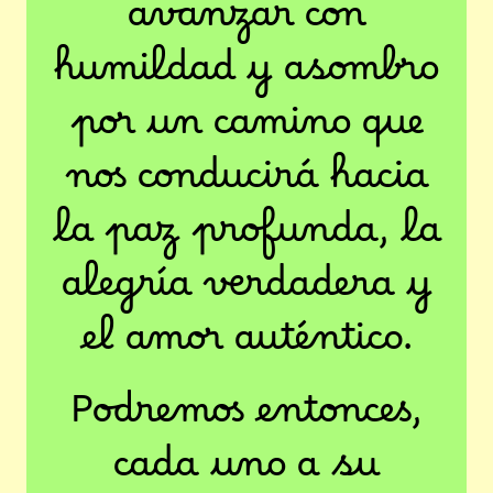
avanzar con
humildad y asombro
por un camino que
nos conducirá hacia
la paz profunda, la
alegría verdadera y
el amor auténtico.
Podremos entonces,
cada uno a su